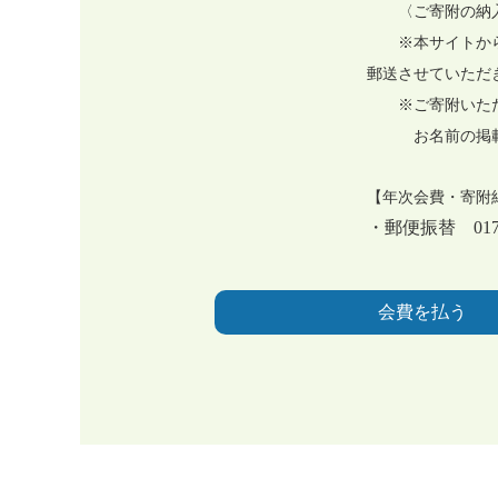
〈ご寄附の納入
※本サイトからのご
郵送させていただき
※ご寄附いただ
お名前の掲載を
【年次会費・寄附
・郵便振替 01780
会費を払う