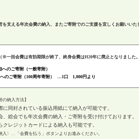
営を支える
年次
会費の納入、またご寄附でのご支援を宜しくお願いいた
（※一括会費は有効期限が終了、終身会費はH20年に廃止となりました
動へのご寄附（一般寄附）
年へのご寄附（100周年寄附）
…1口 1,000円より
附の納入方法】
に同封されている振込用紙にて納入が可能です。
、総会でも年次会費の納入・ご寄附を受け付けております。
クレジットカードによる納入も可能です。
入〉…「会費を払う」ボタンよりお進みください。