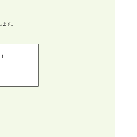
します。
。）