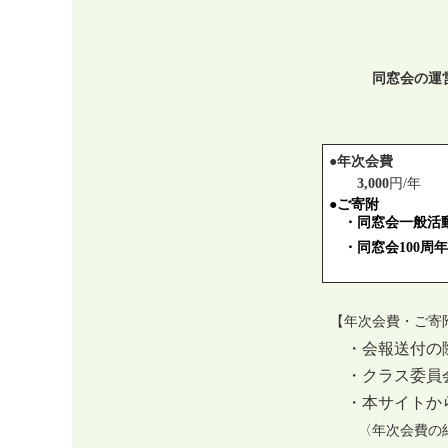
同窓会の運
●年次会費
3,000
円/年
●
ご寄附
・
同窓会一般活
・
同窓会100周
【年次会費・ご寄
・会報送付の際
・クラス委員会
・本サイトから
〈年次会費の納