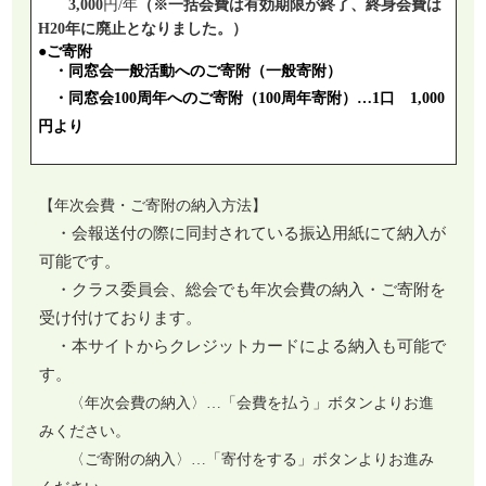
3,000
円/年
（※一括会費は有効期限が終了、終身会費は
H20年に廃止となりました。）
●
ご寄附
・
同窓会一般活動へのご寄附（一般寄附）
・
同窓会100周年へのご寄附（100周年寄附）
…1口 1,000
円より
【年次会費・ご寄附の納入方法】
・会報送付の際に同封されている振込用紙にて納入が
可能です。
・クラス委員会、総会でも年次会費の納入・ご寄附を
受け付けております。
・本サイトからクレジットカードによる納入も可能で
す。
〈年次会費の納入〉…「会費を払う」ボタンよりお進
みください。
〈ご寄附の納入〉…「寄付をする」ボタンよりお進み