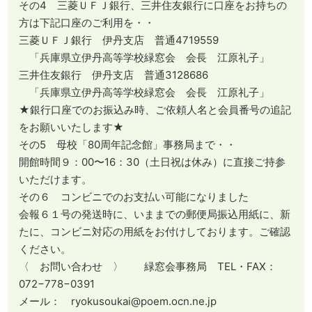
その4 三菱ＵＦＪ銀行、三井住友銀行に口座をお持ちの
方は下記口座のご利用を・・
三菱ＵＦＪ銀行 伊丹支店 普通4719559
「兵庫県立伊丹高等学校緑窓会 会長 江原礼子」
三井住友銀行 伊丹支店 普通3128686
「兵庫県立伊丹高等学校緑窓会 会長 江原礼子」
★銀行口座でのお振込み時、ご依頼人名と会員番号の追記
をお願いいたします★
その5 母校「80周年記念館」事務局まで・・
開館時間９：00〜16：30（土日祝は休み）に直接ご持参
いただけます。
その６ コンビニでのお支払い可能になりました
会報６１号の発送時に、いままでの郵便局振込用紙に、新
たに、コンビニ対応の用紙をお付けしております。ご確認
ください。
〈 お問い合わせ 〉 緑窓会事務局 TEL・FAX：
072−778−0391
メール： ryokusoukai@poem.ocn.ne.jp