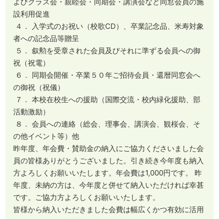
よびクラス会・親睦会・同期会・講演会など同窓会員の施
設利用促進
４． 入学式のお祝い（校歌CD）、卒業記念品、米寿対象
者への記念品等贈呈
５． 叙勲を受章された会員及びそれに準ずる会員への御
祝（祝電）
６． 同期会開催・卒業５０年ご招待会員・還暦同窓会へ
の御祝（祝儀）
７． 本校在校生への援助（国際交流・校内緑化援助、部
活動激励）
８． 会員への連絡（総会、理事会、講演会、観桜会、そ
の他イベント等）他
昨年度、年会費・賛助金の納入にご協力くださいました会
員の皆様ありがとうございました。引き続き今年度も納入
方よろしくお願いいたします。年会費は1,000円です。 昨
年度、未納の方は、今年度と併せて納入いただければ幸甚
です。ご協力方よろしくお願いいたします。
皆様から納入いただきました会費は幅広くかつ有効に活用