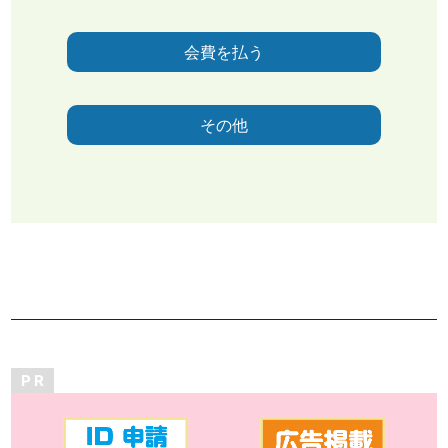
会費を払う
その他
P R