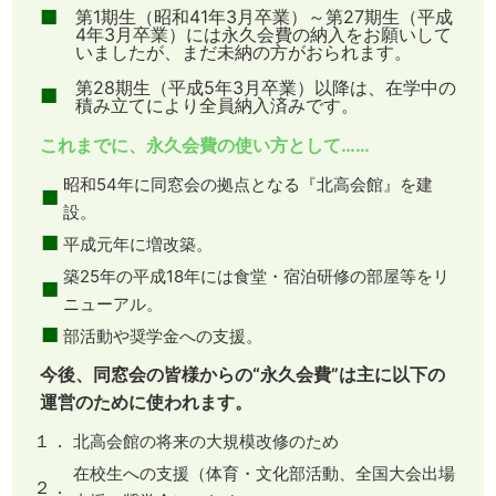
■
第1期生（昭和41年3月卒業）～第27期生（平成
4年3月卒業）には永久会費の納入をお願いして
いましたが、まだ未納の方がおられます。
第28期生（平成5年3月卒業）以降は、在学中の
■
積み立てにより全員納入済みです。
これまでに、永久会費の使い方として……
昭和54年に同窓会の拠点となる『北高会館』を建
■
設。
■
平成元年に増改築。
築25年の平成18年には食堂・宿泊研修の部屋等をリ
■
ニューアル。
■
部活動や奨学金への支援。
今後、同窓会の皆様からの“永久会費”は主に以下の
運営のために使われます。
１．
北高会館の将来の大規模改修のため
在校生への支援（体育・文化部活動、全国大会出場
２．