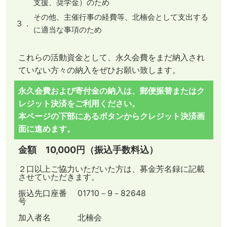
支援、奨学金）のため
その他、主催行事の経費等、北楠会として支出する
３．
に適当な事項のため
これらの活動資金として、永久会費をまだ納入され
ていない方々の納入をぜひお願い致します。
永久会費および寄付金の納入は、郵便振替またはク
レジット決済をご利用ください。
本ページの下部にあるボタンからクレジット決済画
面に進めます。
金額 10,000円（振込手数料込）
２口以上ご協力いただいた方は、募金芳名録に記載
させていただきます。
振込先口座番
01710－9－82648
号
加入者名
北楠会