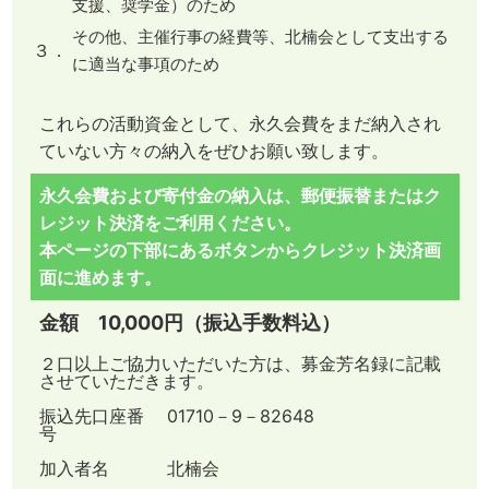
支援、奨学金）のため
その他、主催行事の経費等、北楠会として支出する
３．
に適当な事項のため
これらの活動資金として、永久会費をまだ納入され
ていない方々の納入をぜひお願い致します。
永久会費および寄付金の納入は、郵便振替またはク
レジット決済をご利用ください。
本ページの下部にあるボタンからクレジット決済画
面に進めます。
金額 10,000円（振込手数料込）
２口以上ご協力いただいた方は、募金芳名録に記載
させていただきます。
振込先口座番
01710－9－82648
号
加入者名
北楠会