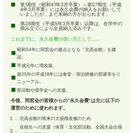
■
第1期生（昭和41年3月卒業）～第27期生（平成
4年3月卒業）には永久会費の納入をお願いして
いましたが、まだ未納の方がおられます。
第28期生（平成5年3月卒業）以降は、在学中の
■
積み立てにより全員納入済みです。
これまでに、永久会費の使い方として……
昭和54年に同窓会の拠点となる『北高会館』を建
■
設。
■
平成元年に増改築。
築25年の平成18年には食堂・宿泊研修の部屋等をリ
■
ニューアル。
■
部活動や奨学金への支援。
今後、同窓会の皆様からの“永久会費”は主に以下の
運営のために使われます。
１．
北高会館の将来の大規模改修のため
在校生への支援（体育・文化部活動、全国大会出場
２．