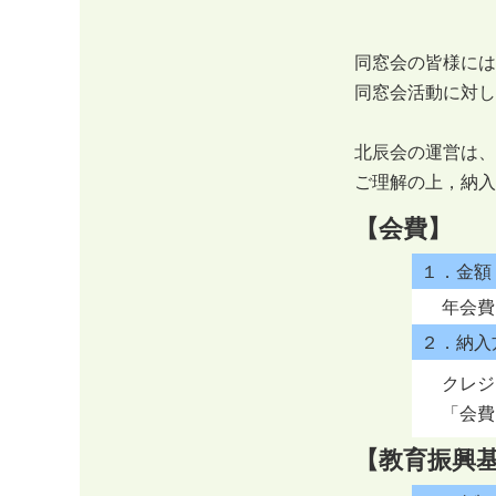
同窓会の皆様には
同窓会活動に対し
北辰会の運営は、
ご理解の上，納入
【会費】
１．金額
年会費
２．納入
クレジ
「会費
【教育振興