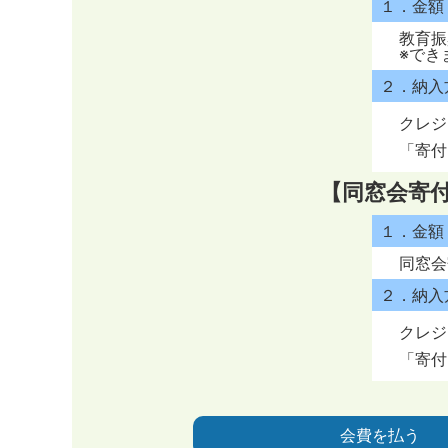
１．金額
教育振
※でき
２．納入
クレジ
「寄付
【同窓会寄
１．金額
同窓会
２．納入
クレジ
「寄付
会費を払う