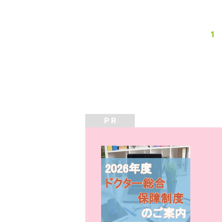
1
P R