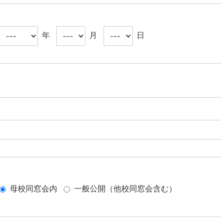
年
月
日
母校同窓会内
一般公開（他校同窓会含む）