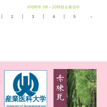
810件中 1件～20件目を表示中
|
2
|
3
|
4
|
5
›