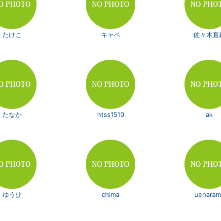
たけこ
キャベ
佐々木直
たなか
htss1510
ak
ゆうひ
chima
ueharam