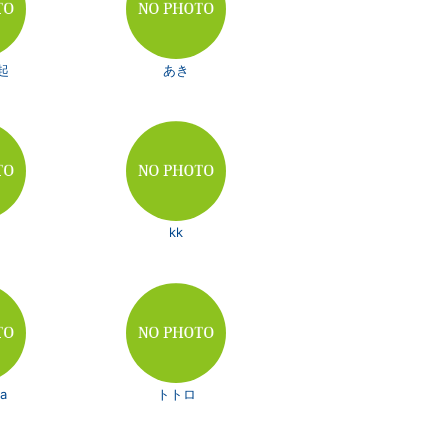
起
あき
kk
a
トトロ