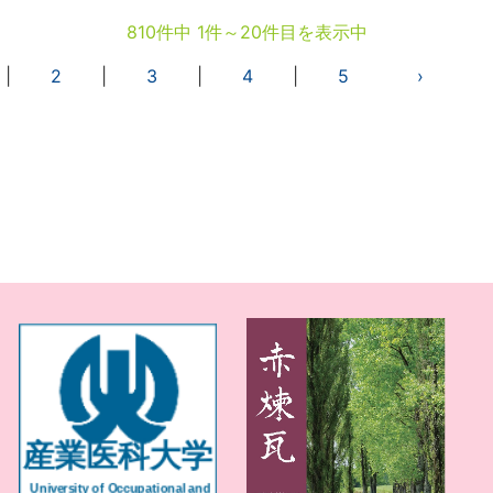
810件中 1件～20件目を表示中
|
2
|
3
|
4
|
5
›