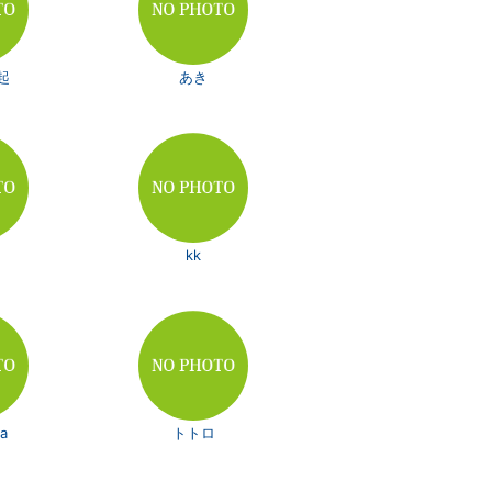
起
あき
kk
a
トトロ