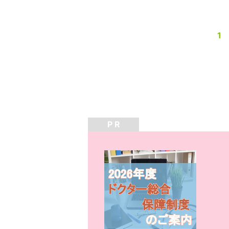
1
P R