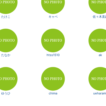
たけこ
キャベ
佐々木直
たなか
htss1510
ak
ゆうひ
chima
ueharam