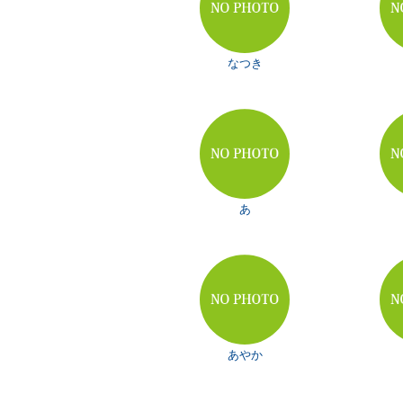
なつき
あ
あやか