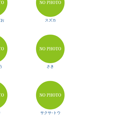
だお
スズカ
う
さき
奈
サクサ-トウ