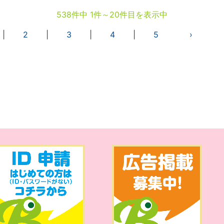
538件中 1件～20件目を表示中
|
2
|
3
|
4
|
5
›