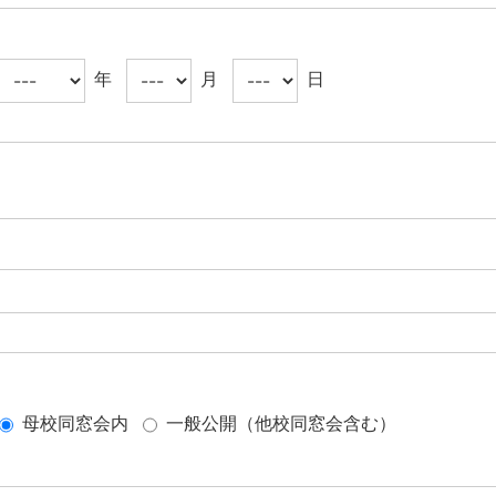
年
月
日
母校同窓会内
一般公開（他校同窓会含む）