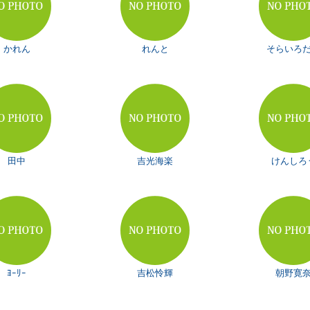
かれん
れんと
そらいろ
田中
吉光海楽
けんしろ
ﾖｰﾘｰ
吉松怜輝
朝野寛