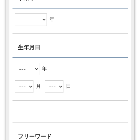
年
生年月日
年
月
日
フリーワード