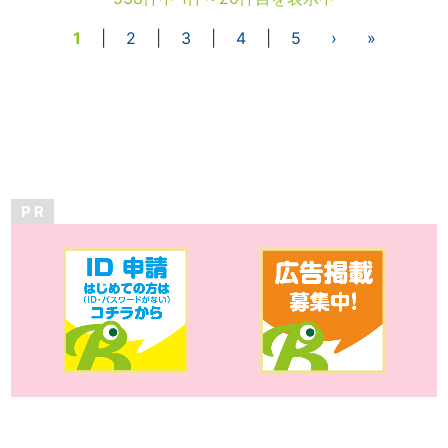
1
|
2
|
3
|
4
|
5
›
»
P R