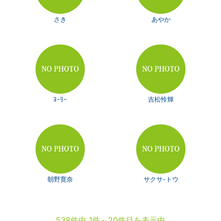
さき
あやか
ﾖｰﾘｰ
吉松怜輝
朝野寛奈
サクサ-トウ
538件中 1件～20件目を表示中