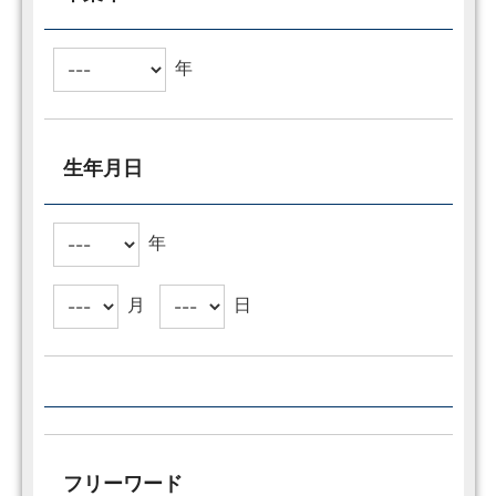
年
生年月日
年
月
日
フリーワード