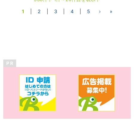
1
|
2
|
3
|
4
|
5
›
»
P R