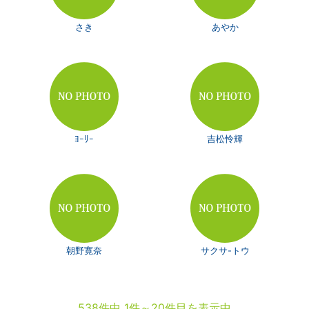
さき
あやか
ﾖｰﾘｰ
吉松怜輝
朝野寛奈
サクサ-トウ
538件中 1件～20件目を表示中