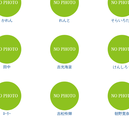
かれん
れんと
そらいろ
田中
吉光海楽
けんしろ
ﾖｰﾘｰ
吉松怜輝
朝野寛