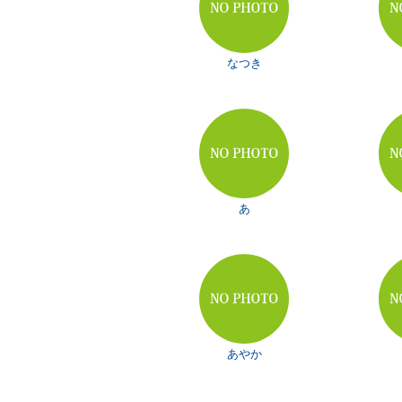
なつき
あ
あやか