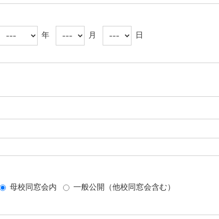
年
月
日
母校同窓会内
一般公開（他校同窓会含む）