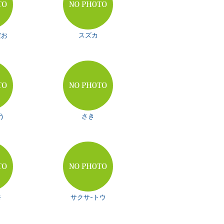
だお
スズカ
う
さき
奈
サクサ-トウ