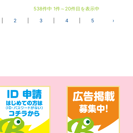
538件中 1件～20件目を表示中
|
2
|
3
|
4
|
5
›