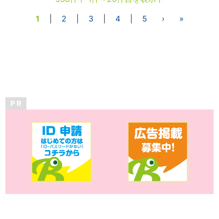
1
|
2
|
3
|
4
|
5
›
»
P R