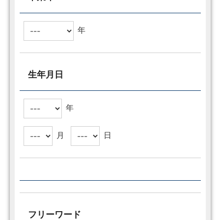
年
生年月日
年
月
日
フリーワード