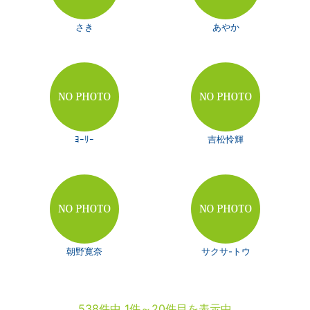
さき
あやか
ﾖｰﾘｰ
吉松怜輝
朝野寛奈
サクサ-トウ
538件中 1件～20件目を表示中