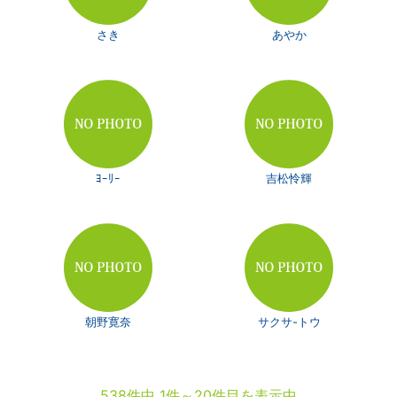
さき
あやか
ﾖｰﾘｰ
吉松怜輝
朝野寛奈
サクサ-トウ
538件中 1件～20件目を表示中