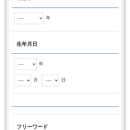
年
生年月日
年
月
日
フリーワード