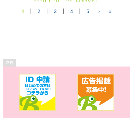
1
|
2
|
3
|
4
|
5
›
»
P R