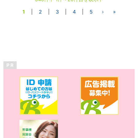
1
|
2
|
3
|
4
|
5
›
»
P R