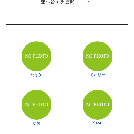
たなか
でいりー
かお
Saori