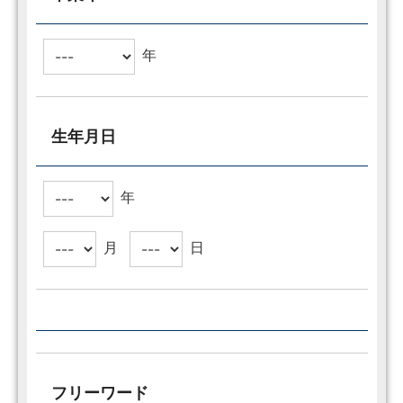
年
生年月日
年
月
日
フリーワード