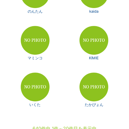
のんたん
kaida
マミンコ
KIMIE
いくた
たかぴょん
640件中 1件～20件目を表示中