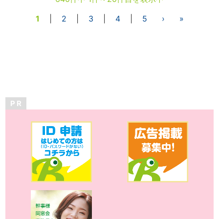
1
|
2
|
3
|
4
|
5
›
»
P R