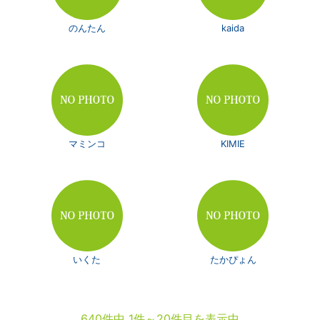
のんたん
kaida
マミンコ
KIMIE
いくた
たかぴょん
640件中 1件～20件目を表示中