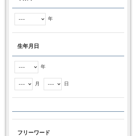
年
生年月日
年
月
日
フリーワード