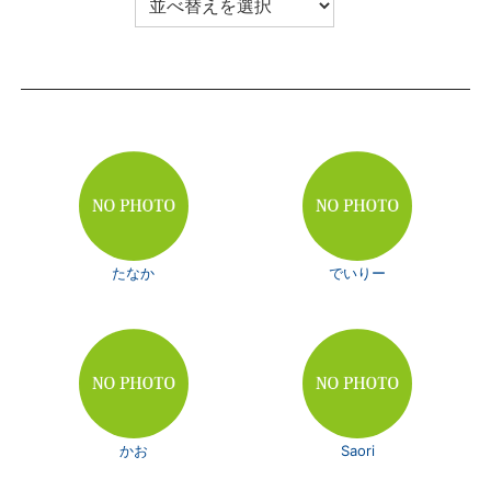
たなか
でいりー
かお
Saori