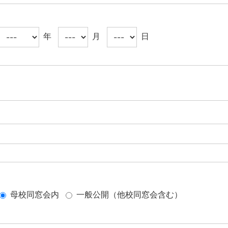
年
月
日
母校同窓会内
一般公開（他校同窓会含む）