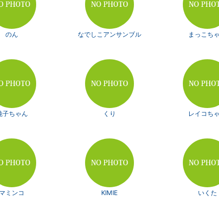
のん
なでしこアンサンブル
まっこち
純子ちゃん
くり
レイコち
マミンコ
KIMIE
いくた