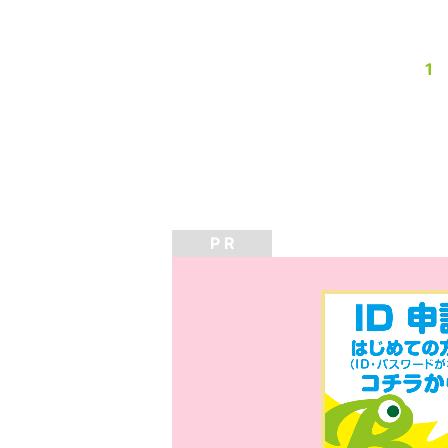
1
P R