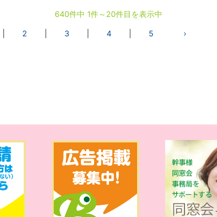
640件中 1件～20件目を表示中
|
2
|
3
|
4
|
5
›