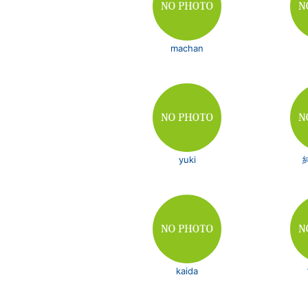
machan
yuki
kaida