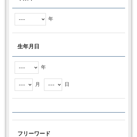
年
生年月日
年
月
日
フリーワード