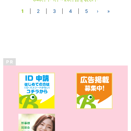
1
|
2
|
3
|
4
|
5
›
»
P R