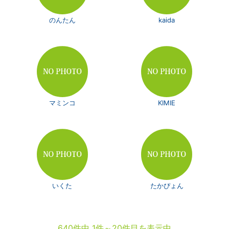
のんたん
kaida
マミンコ
KIMIE
いくた
たかぴょん
640件中 1件～20件目を表示中