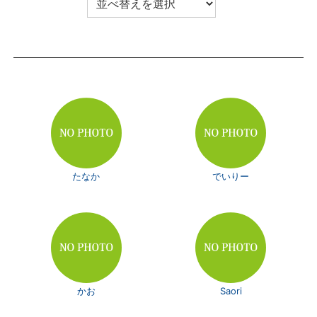
たなか
でいりー
かお
Saori