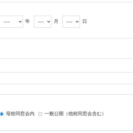
年
月
日
母校同窓会内
一般公開（他校同窓会含む）