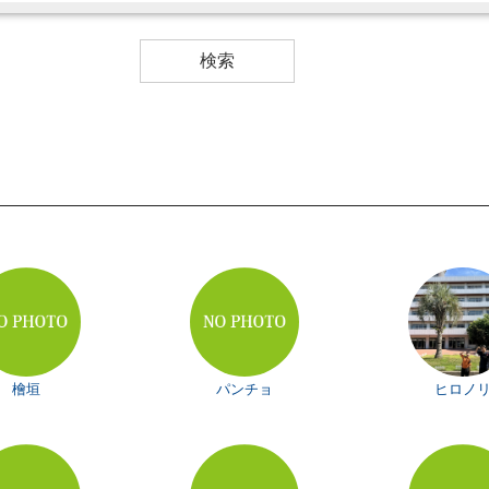
檜垣
パンチョ
ヒロノ