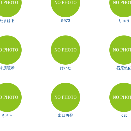
たまはる
9973
りゅう
末房琉希
けいた
石原悠
きさら
出口勇登
cat