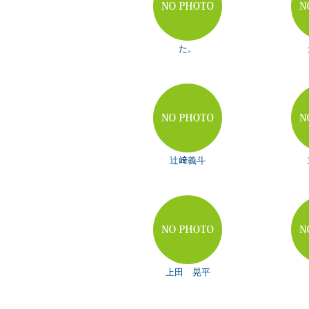
た。
辻﨑義斗
上田 晃平