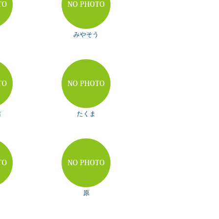
みやそう
佑
たくま
原