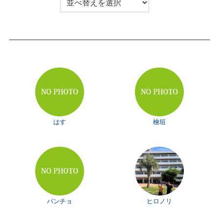
はす
檜垣
パンチョ
ヒロノリ