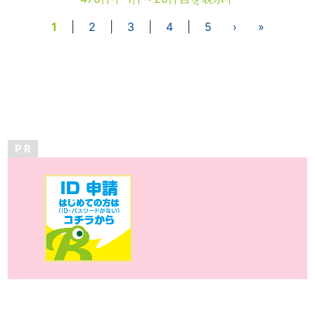
1
|
2
|
3
|
4
|
5
›
»
P R