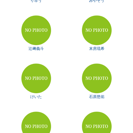
りゅう
みやそう
辻﨑義斗
末房琉希
けいた
石原悠佑