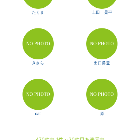
たくま
上田 晃平
きさら
出口勇登
cat
原
470件中 1件～20件目を表示中