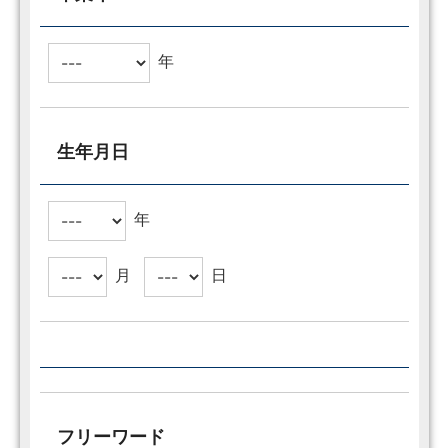
年
生年月日
年
月
日
フリーワード