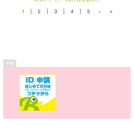
1
|
2
|
3
|
4
|
5
›
»
P R