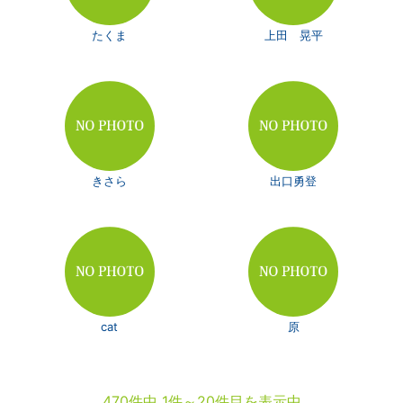
たくま
上田 晃平
きさら
出口勇登
cat
原
470件中 1件～20件目を表示中