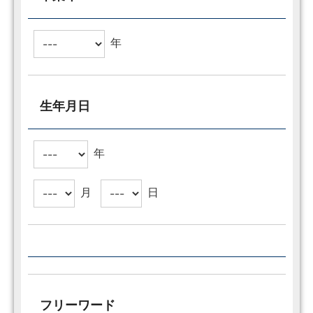
年
生年月日
年
月
日
フリーワード