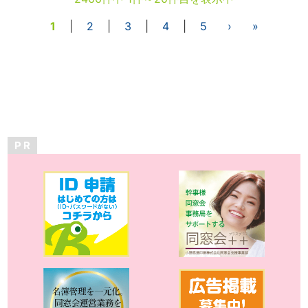
1
|
2
|
3
|
4
|
5
›
»
P R