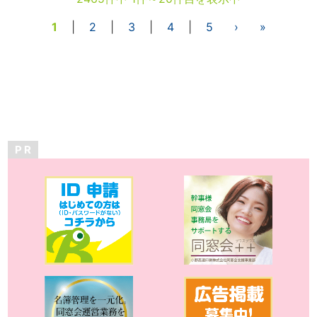
1
|
2
|
3
|
4
|
5
›
»
P R