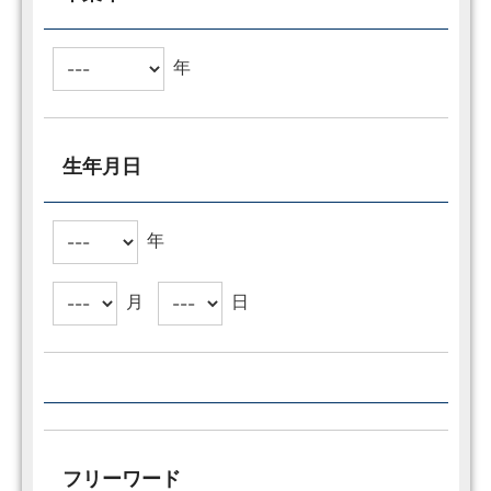
年
生年月日
年
月
日
フリーワード