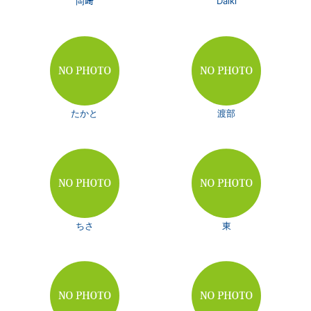
岡﨑
Daiki
たかと
渡部
ちさ
東