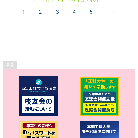
1
|
2
|
3
|
4
|
5
›
»
P R