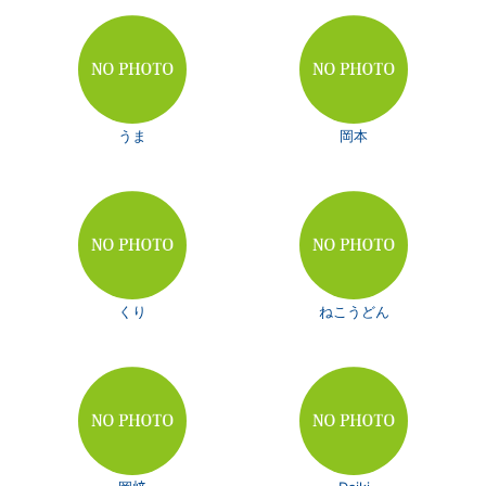
うま
岡本
くり
ねこうどん