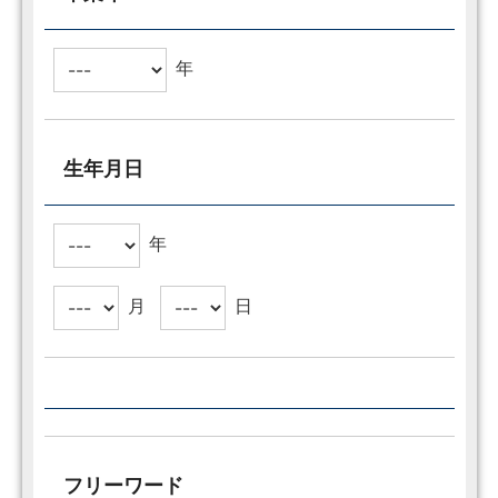
年
生年月日
年
月
日
フリーワード