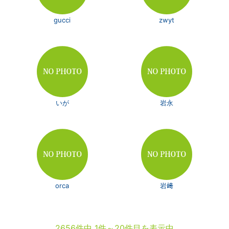
gucci
zwyt
いが
岩永
orca
岩﨑
2656件中 1件～20件目を表示中