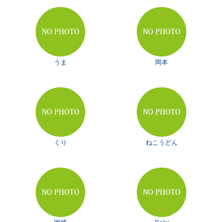
うま
岡本
くり
ねこうどん