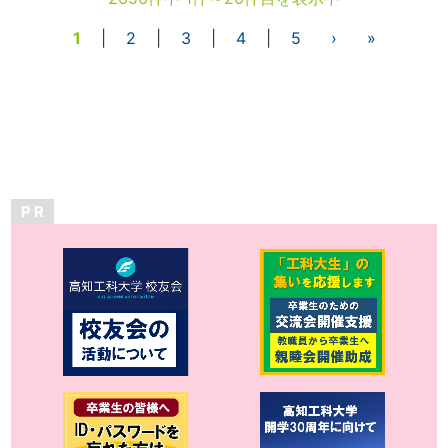
1
|
2
|
3
|
4
|
5
›
»
P R