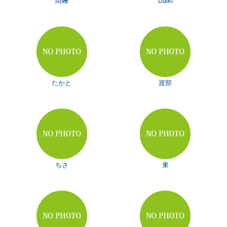
岡﨑
Daiki
たかと
渡部
ちさ
東