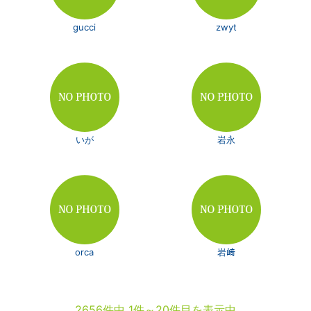
gucci
zwyt
いが
岩永
orca
岩﨑
2656件中 1件～20件目を表示中