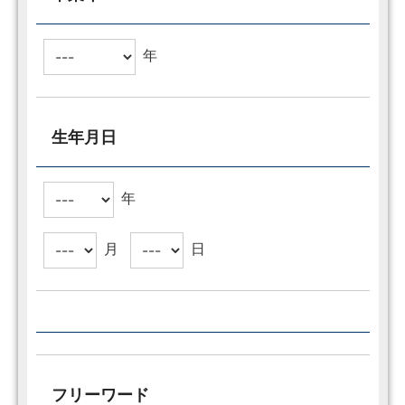
年
生年月日
年
月
日
フリーワード