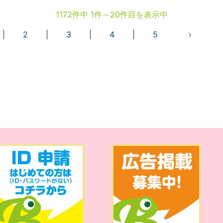
1172件中 1件～20件目を表示中
|
2
|
3
|
4
|
5
›