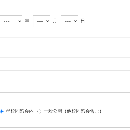
年
月
日
母校同窓会内
一般公開（他校同窓会含む）