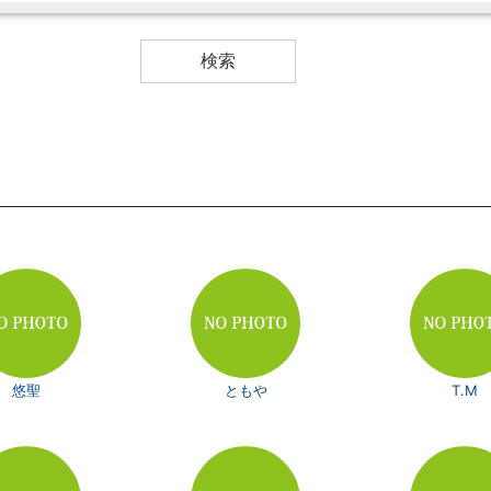
悠聖
ともや
T.M