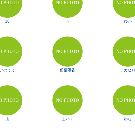
38
ｈ
ゆか
いのうえ
稲葉陽香
チカヒ
由
まいく
ゆな