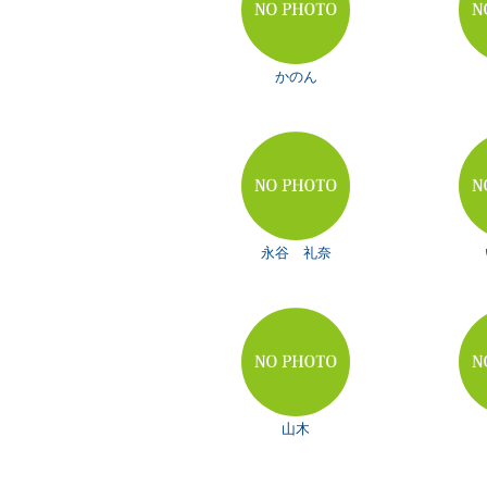
かのん
永谷 礼奈
山木