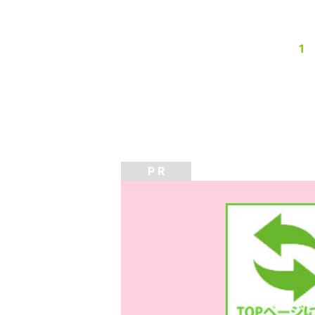
1
P R