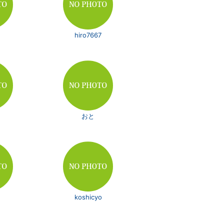
hiro7667
おと
koshicyo