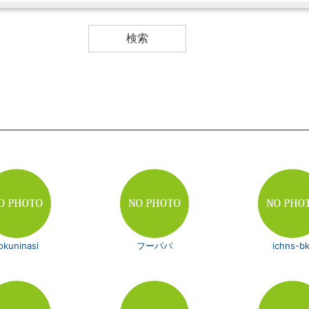
okuninasi
フーパパ
ichns-bk