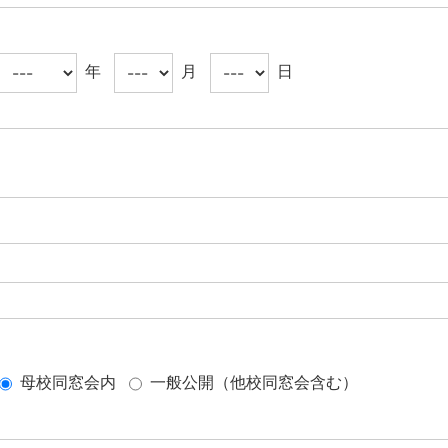
年
月
日
母校同窓会内
一般公開（他校同窓会含む）