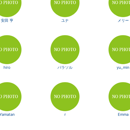
安田 亨
ユナ
メリー
hiro
パラソル
yu_min
Yamatan
r
Emma