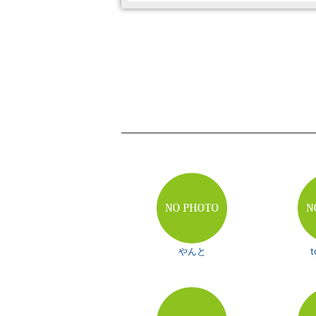
やんと
t