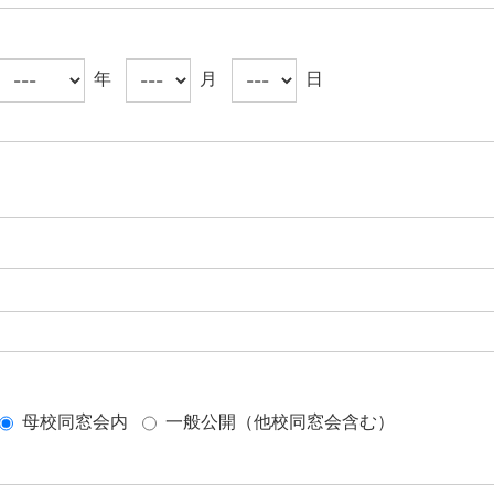
年
月
日
母校同窓会内
一般公開（他校同窓会含む）