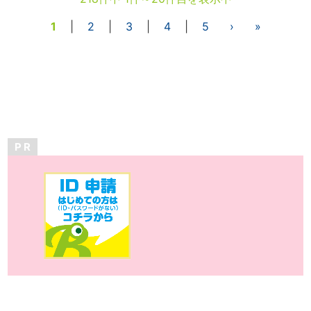
1
|
2
|
3
|
4
|
5
›
»
P R