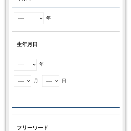
年
生年月日
年
月
日
フリーワード