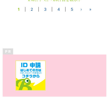
1
|
2
|
3
|
4
|
5
›
»
P R