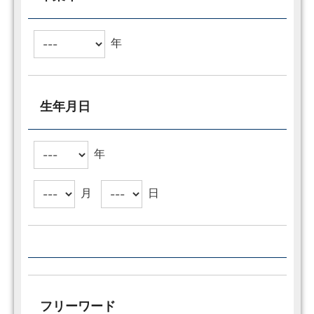
年
生年月日
年
月
日
フリーワード