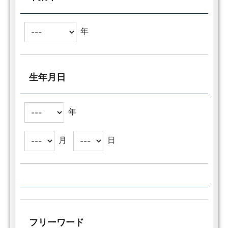
年
生年月日
年
月
日
フリーワード