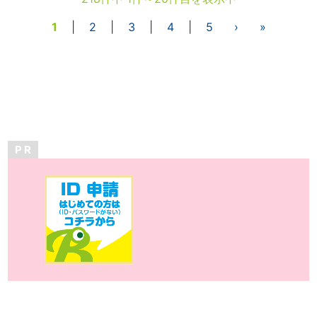
1
|
2
|
3
|
4
|
5
›
»
P R