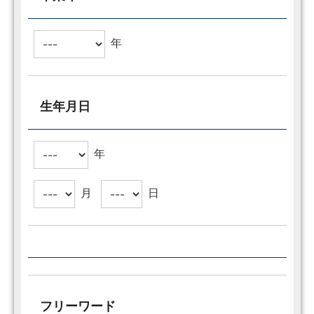
年
生年月日
年
月
日
フリーワード