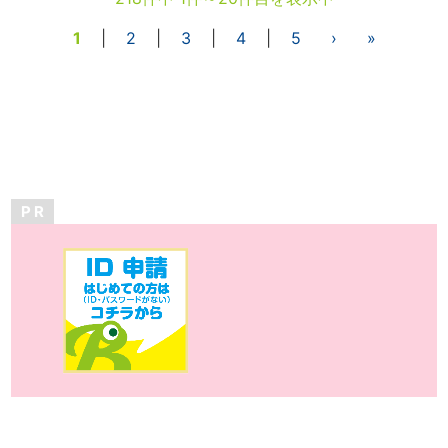
1
|
2
|
3
|
4
|
5
›
»
P R