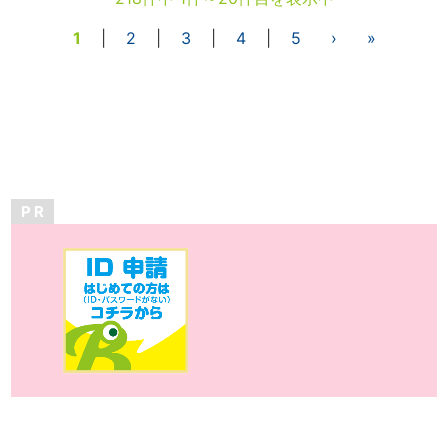
1
|
2
|
3
|
4
|
5
›
»
P R