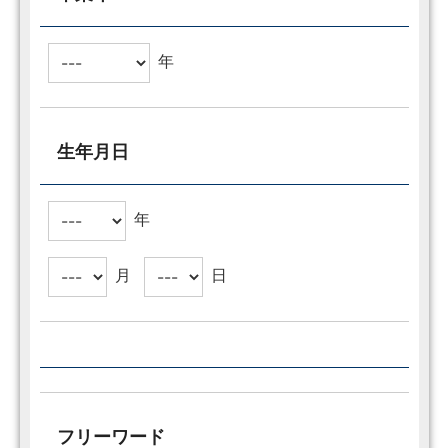
年
生年月日
年
月
日
フリーワード