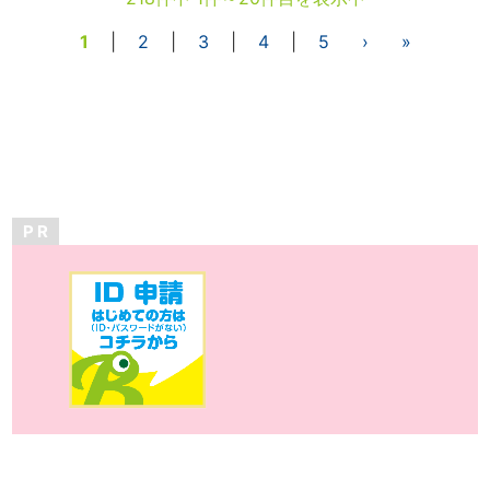
1
|
2
|
3
|
4
|
5
›
»
P R