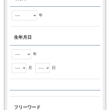
年
生年月日
年
月
日
フリーワード