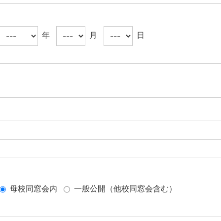
年
月
日
母校同窓会内
一般公開（他校同窓会含む）