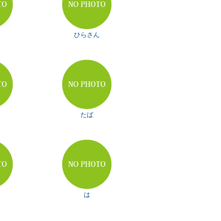
ひらさん
たば
は