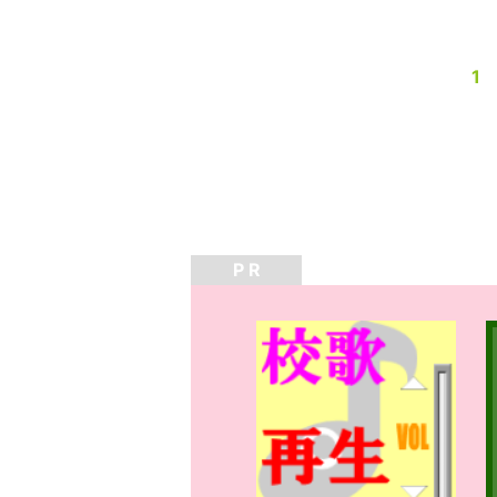
1
P R