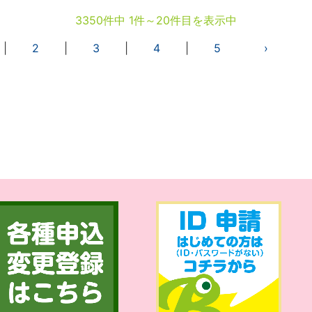
3350件中 1件～20件目を表示中
|
2
|
3
|
4
|
5
›