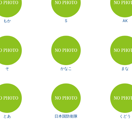
もか
S
AK
そ
かなこ
まな
とあ
日本国防衛隊
くどう