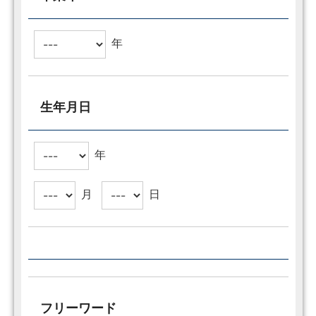
年
生年月日
年
月
日
フリーワード