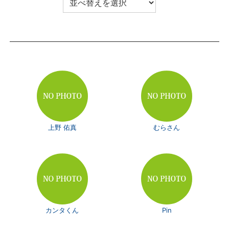
上野 佑真
むらさん
カンタくん
Pin