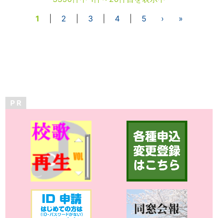
1
|
2
|
3
|
4
|
5
›
»
P R