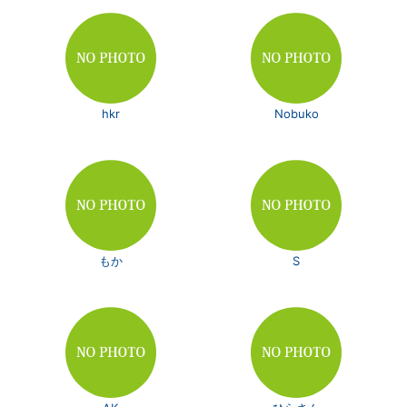
hkr
Nobuko
もか
S