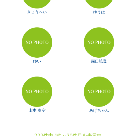
きょうへい
ゆうは
ゆい
森口暁登
山本 奏空
あげちゃん
222件中 1件～20件目を表示中