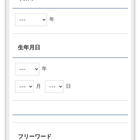
年
生年月日
年
月
日
フリーワード