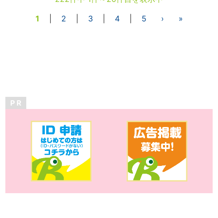
1
|
2
|
3
|
4
|
5
›
»
P R