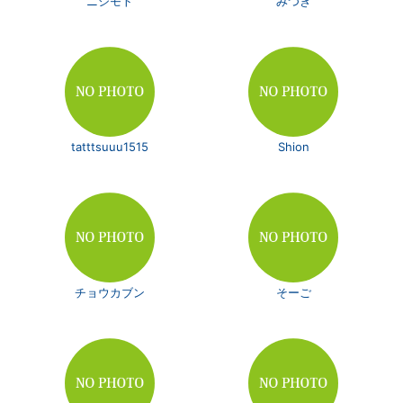
ニシモト
みつき
tatttsuuu1515
Shion
チョウカブン
そーご