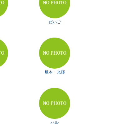
だいご
坂本 光輝
ハル