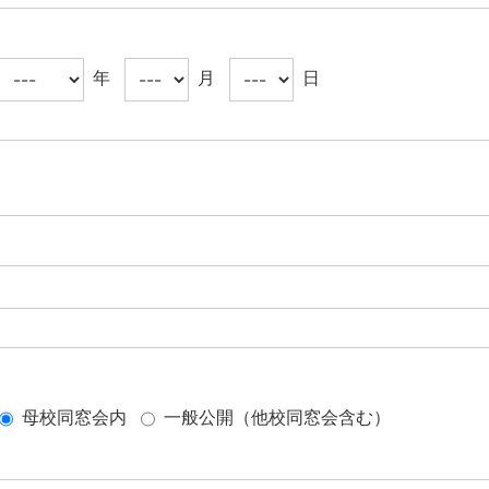
年
月
日
母校同窓会内
一般公開（他校同窓会含む）