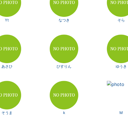
Yt
なつき
そら
あさひ
ひすりん
ゆうき
そうま
k
M