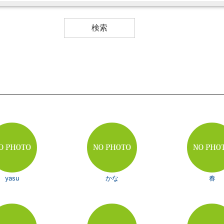
yasu
かな
春