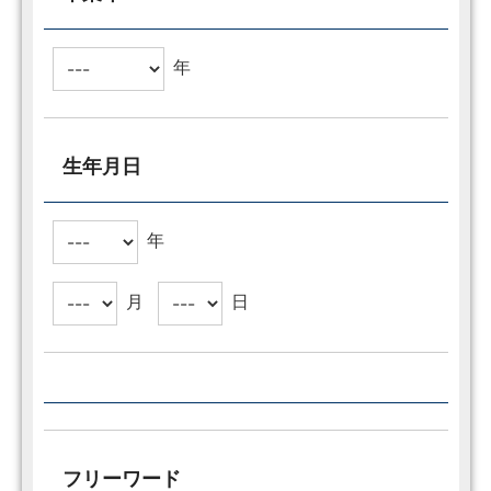
年
生年月日
年
月
日
フリーワード