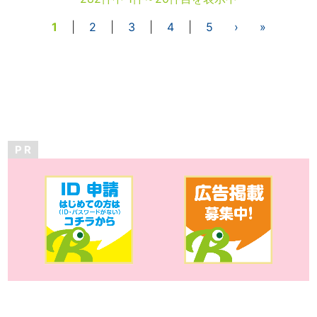
1
|
2
|
3
|
4
|
5
›
»
P R