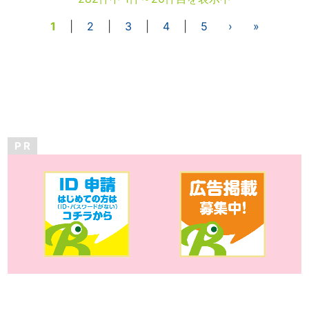
1
|
2
|
3
|
4
|
5
›
»
P R