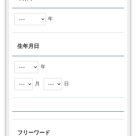
年
生年月日
年
月
日
フリーワード