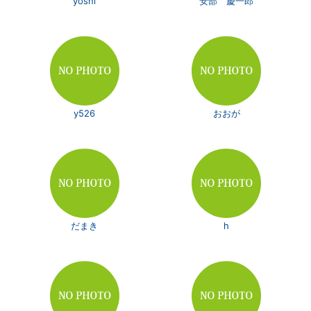
yoshi
安部 慶一郎
y526
おおが
だまき
h