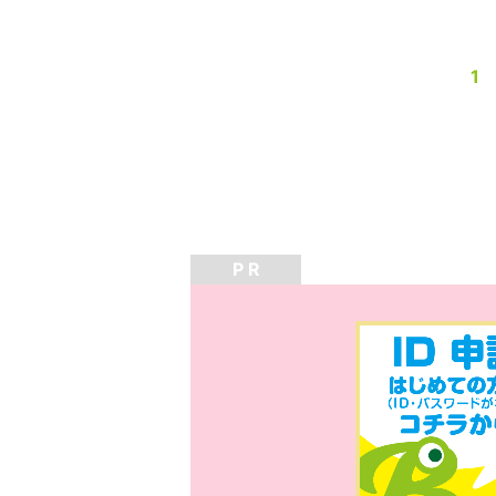
1
P R