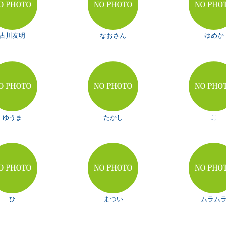
古川友明
なおさん
ゆめか
ゆうま
たかし
こ
ひ
まつい
ムラム