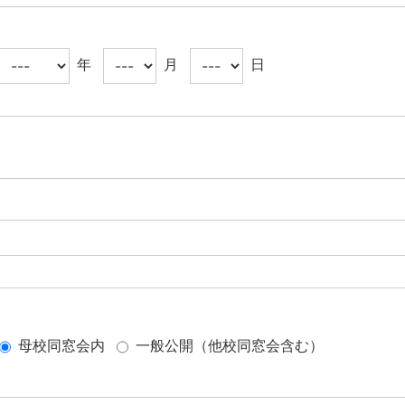
年
月
日
母校同窓会内
一般公開（他校同窓会含む）