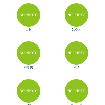
田村
はやと
林孝男
M.A