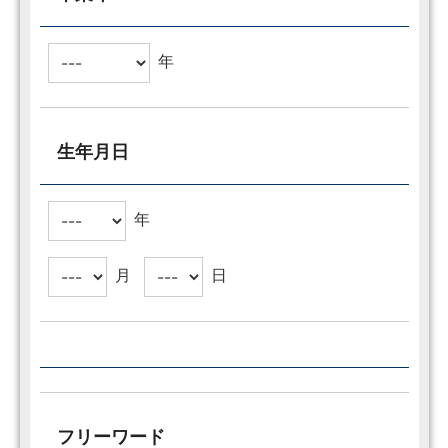
年
生年月日
年
月
日
フリーワード