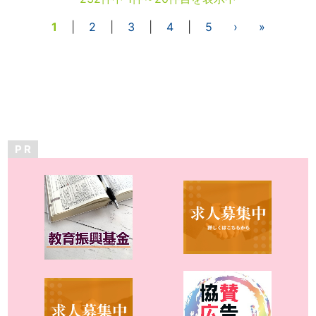
1
|
2
|
3
|
4
|
5
›
»
P R