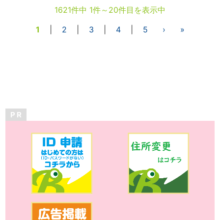
1621件中 1件～20件目を表示中
1
|
2
|
3
|
4
|
5
›
»
P R