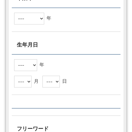
年
生年月日
年
月
日
フリーワード