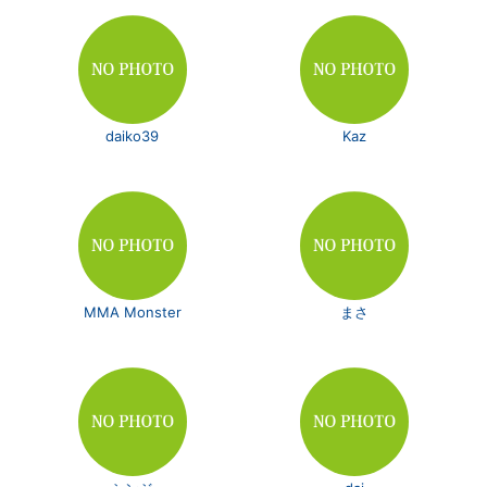
daiko39
Kaz
MMA Monster
まさ