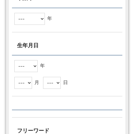
年
生年月日
年
月
日
フリーワード