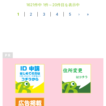
1621件中 1件～20件目を表示中
1
|
2
|
3
|
4
|
5
›
»
P R