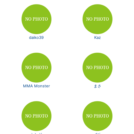
daiko39
Kaz
MMA Monster
まさ