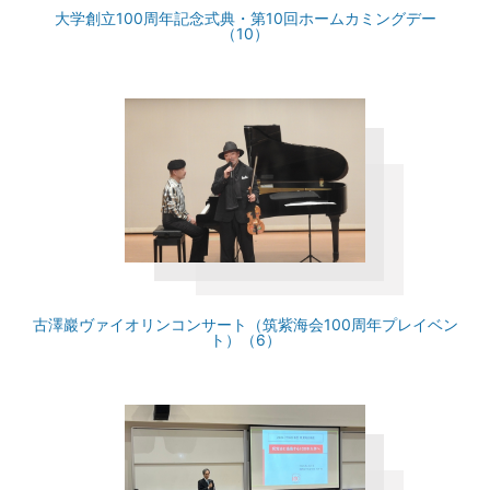
大学創立100周年記念式典・第10回ホームカミングデー
（10）
古澤巖ヴァイオリンコンサート（筑紫海会100周年プレイベン
ト）（6）