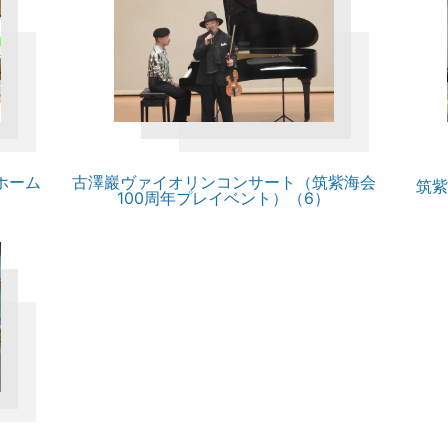
ホーム
古澤巖ヴァイオリンコンサート（筑紫海会
筑紫
100周年プレイベント）（6）