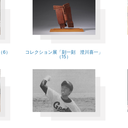
（6）
コレクション展「刻一刻 澄川喜一」
（15）