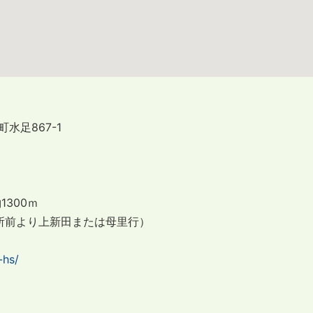
水足867-1
300ｍ
所前より上新田または母里行）
-hs/