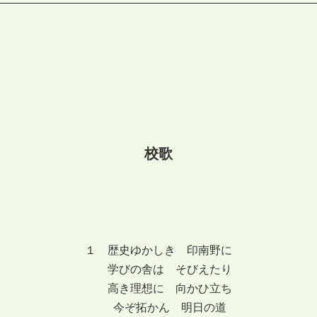
校歌
１ 歴史ゆかしき 印南野に
学びの舎は そびえたり
高き理想に 向かひ立ち
今ぞ拓かん 明日の道