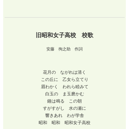
旧昭和女子高校 校歌
安藤 徇之助 作詞
花月の ながれは清く
この丘に 乙女ら立てり
眉わかく われら睦みて
白玉の ま玉磨かむ
鐘は鳴る この朝
すがすがし 水の瀬に
響きあれ わが学舎
昭和 昭和 昭和女子高校