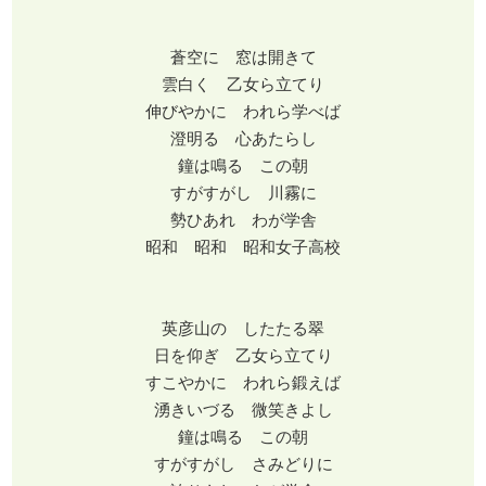
蒼空に 窓は開きて
雲白く 乙女ら立てり
伸びやかに われら学べば
澄明る 心あたらし
鐘は鳴る この朝
すがすがし 川霧に
勢ひあれ わが学舎
昭和 昭和 昭和女子高校
英彦山の したたる翠
日を仰ぎ 乙女ら立てり
すこやかに われら鍛えば
湧きいづる 微笑きよし
鐘は鳴る この朝
すがすがし さみどりに